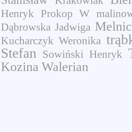
Krakowiak
Henryk
Prokop W
malinow
Melnic
Dąbrowska Jadwiga
trąb
Kucharczyk Weronika
Stefan
Sowiński Henryk
Kozina Walerian