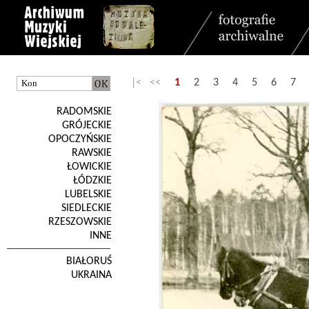
|< <<
1
2
3
4
5
6
7
RADOMSKIE
GRÓJECKIE
OPOCZYŃSKIE
RAWSKIE
ŁOWICKIE
ŁÓDZKIE
LUBELSKIE
SIEDLECKIE
RZESZOWSKIE
INNE
BIAŁORUŚ
UKRAINA