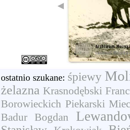
Mol
śpiewy
ostatnio szukane:
żelazna
Krasnodębski Franc
Borowieckich
Piekarski Mie
Lewando
Badur Bogdan
Bie
Stanisław