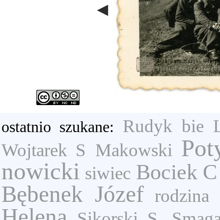
Rudyk
bie
ostatnio szukane:
Pot
Wojtarek S
Makowski
nowicki
Bociek C
siwiec
Bębenek Józef
rodzina
Helena
Sikorski S.
Smaga