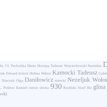
D
i, Ul.
Pacholska Marta
Skorupa Tadeusz
Wojciechowski Stanisław
Kamocki Tadeusz
iak Edward
doleck
Hrdina Wiktor
Gałek
Daniłowicz
Nezeljuk Woło
i
Ninczuk Olga
mirecki
930
.
glina
Politow
Kamień
miron sliwka
Rosiński Józef
Bis
wski