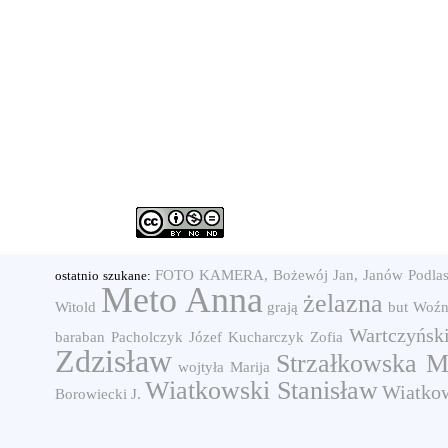
FOTO KAMERA, Bożewój Jan, Janów Podlask
ostatnio szukane:
Meto Anna
żelazna
Witold
grają
but
Woźn
Wartczyńsk
baraban
Pacholczyk Józef
Kucharczyk Zofia
Zdzisław
Strzałkowska M
wojtyła
Marija
Wiatkowski Stanisław
Wiatko
Borowiecki J.