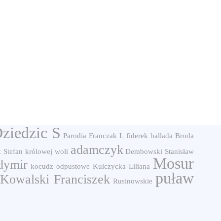
ziedzic S
Parodia
Franczak L
fiderek
ballada
Broda
adamczyk
 Stefan
królowej woli
Dembowski Stanisław
Mosur
dymir
kocudz
odpustowe
Kulczycka Liliana
puław
Kowalski Franciszek
Rusinowskie