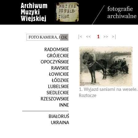
|< <<
1
>> >|
RADOMSKIE
GRÓJECKIE
OPOCZYŃSKIE
RAWSKIE
ŁOWICKIE
ŁÓDZKIE
LUBELSKIE
1. Wyjazd saniami na wesele.
SIEDLECKIE
Roztocze
RZESZOWSKIE
INNE
BIAŁORUŚ
UKRAINA