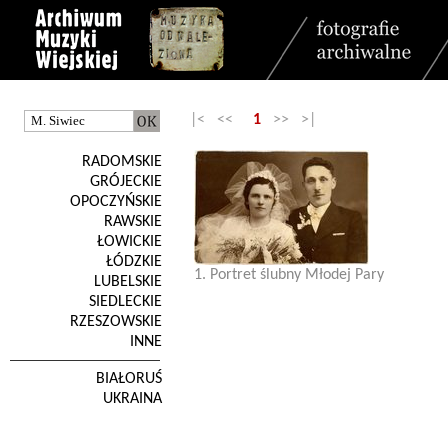
|< <<
1
>> >|
RADOMSKIE
GRÓJECKIE
OPOCZYŃSKIE
RAWSKIE
ŁOWICKIE
ŁÓDZKIE
1. Portret ślubny Młodej Pary
LUBELSKIE
SIEDLECKIE
RZESZOWSKIE
INNE
BIAŁORUŚ
UKRAINA