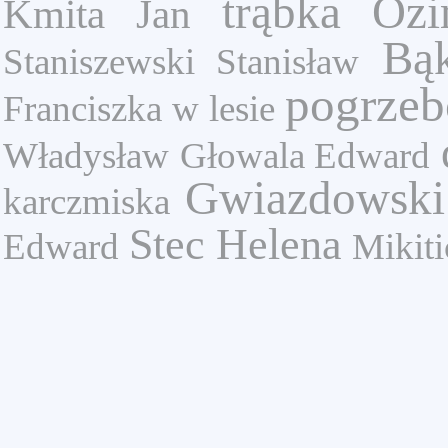
trąbka
Ozi
Kmita Jan
Bą
Staniszewski Stanisław
pogrze
Franciszka
w lesie
Władysław
Głowala Edward
Gwiazdowski
karczmiska
Stec Helena
Edward
Mikiti