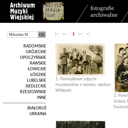
|< <<
1
>> >|
RADOMSKIE
GRÓJECKIE
OPOCZYŃSKIE
RAWSKIE
ŁOWICKIE
ŁÓDZKIE
1. Pamiątkowe zdjęcie
LUBELSKIE
muzykantów z wesela, okolice
SIEDLECKIE
Wilkowic
RZESZOWSKIE
2. Pami
INNE
ślubna 
Fastynó
BIAŁORUŚ
UKRAINA