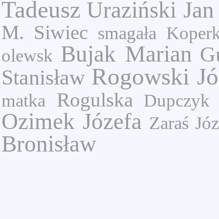
Tadeusz
Uraziński Jan
M. Siwiec
smagała
Koperk
Bujak Marian
G
olewsk
Rogowski Jó
Stanisław
Rogulska
matka
Dupczyk 
Ozimek Józefa
Zaraś Józ
Bronisław