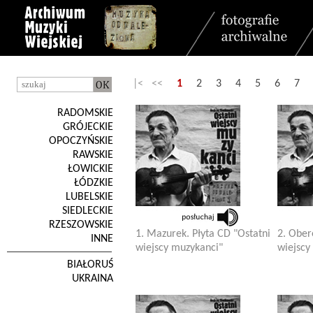
|< <<
1
2
3
4
5
6
7
RADOMSKIE
GRÓJECKIE
OPOCZYŃSKIE
RAWSKIE
ŁOWICKIE
ŁÓDZKIE
LUBELSKIE
SIEDLECKIE
RZESZOWSKIE
1. Mazurek. Płyta CD "Ostatni
2. Ober
INNE
wiejscy muzykanci"
wiejscy
BIAŁORUŚ
UKRAINA