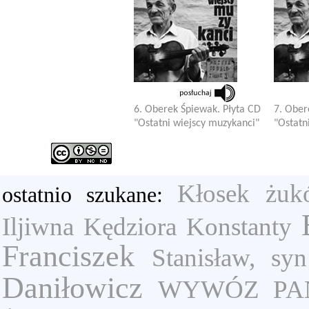
6. Oberek Śpiewak. Płyta CD
7. Ober
"Ostatni wiejscy muzykanci"
"Ostatn
Kłosek
żuk
ostatnio szukane:
Iljiwna
Kędziora Konstanty
Franciszek
Stanisław, sy
Daniłowicz
WYWÓZ PA