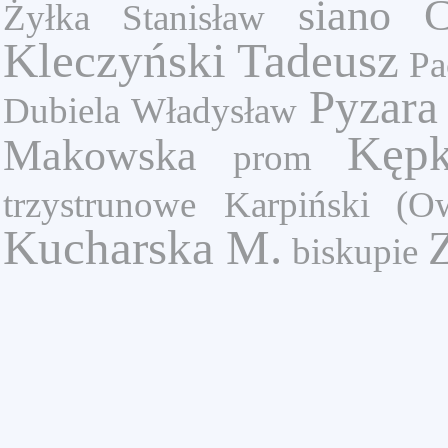
siano
C
Żyłka Stanisław
Kleczyński Tadeusz
Pa
Pyzara
Dubiela Władysław
Kęp
Makowska
prom
trzystrunowe
Karpiński (O
Kucharska M.
Z
biskupie