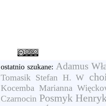
Adamus Wła
ostatnio szukane:
cho
Tomasik Stefan
H. W
Kocemba Marianna
Więcko
Posmyk Henry
Czarnocin