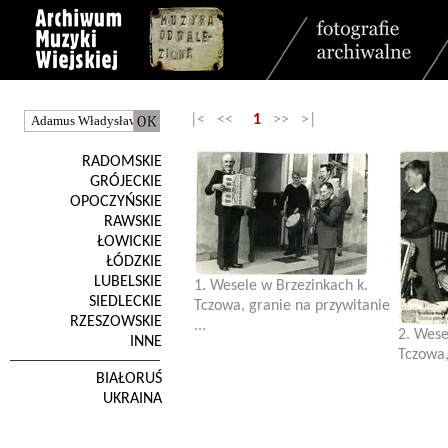
|< <<
1
>> >|
RADOMSKIE
GRÓJECKIE
OPOCZYŃSKIE
RAWSKIE
ŁOWICKIE
ŁÓDZKIE
LUBELSKIE
1. Wesele w Brzezinkach k.
SIEDLECKIE
Tczowa, granie na przywitanie
RZESZOWSKIE
...
2. Wese
INNE
Tczowa, 
BIAŁORUŚ
UKRAINA