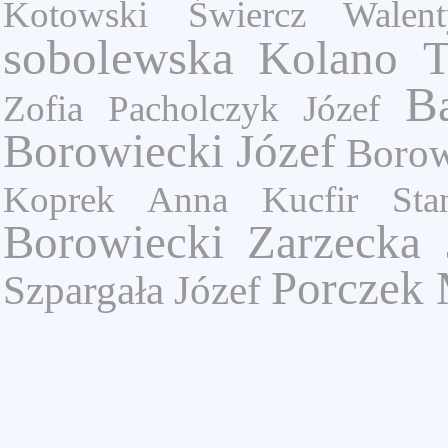
Kotowski
Świercz Walent
sobolewska
Kolano T
B
Zofia
Pacholczyk Józef
Borowiecki Józef
Borow
Koprek Anna
Kucfir Sta
Borowiecki
Zarzecka 
Porczek 
Szpargała Józef