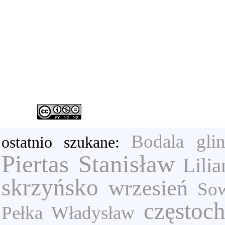
Bodala
gli
ostatnio szukane:
Piertas Stanisław
Lili
skrzyńsko
wrzesień
Sow
częstoc
Pełka Władysław