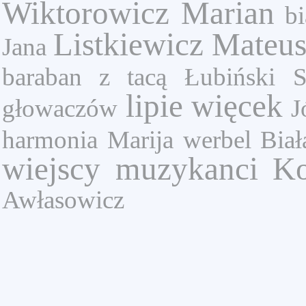
Wiktorowicz Marian
bi
Listkiewicz Mateu
Jana
baraban z tacą
Łubiński S
lipie
więcek
głowaczów
J
harmonia
Marija
werbel
Biał
wiejscy muzykanci
Ko
Awłasowicz