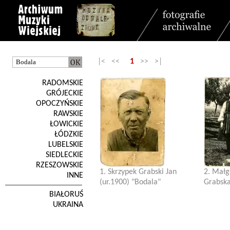
|< <<
1
>> >|
RADOMSKIE
GRÓJECKIE
OPOCZYŃSKIE
RAWSKIE
ŁOWICKIE
ŁÓDZKIE
LUBELSKIE
SIEDLECKIE
RZESZOWSKIE
1. Skrzypek Grabski Jan
2. Małg
INNE
(ur.1900) "Bodala"
Grabska,
BIAŁORUŚ
UKRAINA