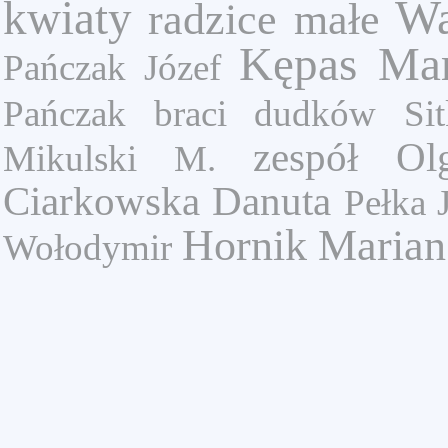
Wa
kwiaty
radzice małe
Kępas Mar
Pańczak Józef
Pańczak
braci dudków
Si
zespół Ol
Mikulski M.
Ciarkowska Danuta
Pełka 
Hornik Marian
Wołodymir