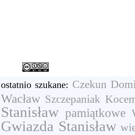
Czekun Domi
ostatnio szukane:
Wacław
Szczepaniak
Kocem
Stanisław
pamiątkowe
Gwiazda Stanisław
wi