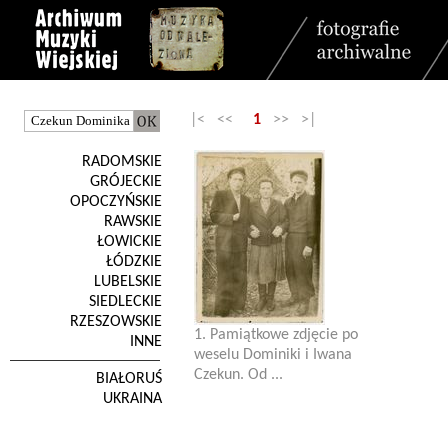
|< <<
1
>> >|
RADOMSKIE
GRÓJECKIE
OPOCZYŃSKIE
RAWSKIE
ŁOWICKIE
ŁÓDZKIE
LUBELSKIE
SIEDLECKIE
RZESZOWSKIE
1. Pamiątkowe zdjęcie po
INNE
weselu Dominiki i Iwana
Czekun. Od ...
BIAŁORUŚ
UKRAINA