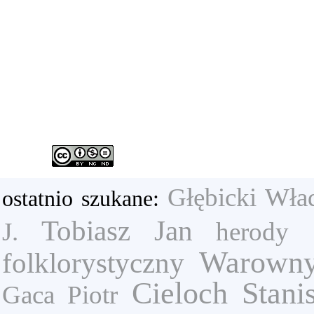
Głębicki Wła
ostatnio szukane:
Tobiasz Jan
J.
herody
Warown
folklorystyczny
Cieloch Stani
Gaca Piotr