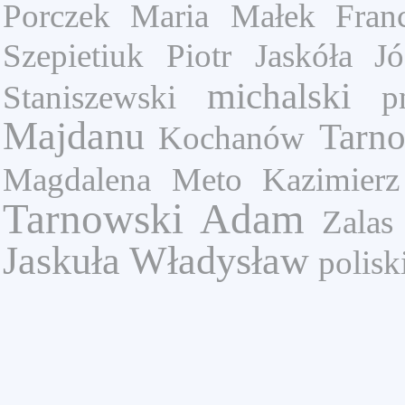
Porczek Maria
Małek Franc
Szepietiuk Piotr
Jaskóła Jó
michalski
Staniszewski
p
Majdanu
Tarno
Kochanów
Magdalena
Meto Kazimierz
Tarnowski Adam
Zalas
Jaskuła Władysław
polisk