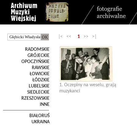
|< <<
1
>> >|
RADOMSKIE
GRÓJECKIE
OPOCZYŃSKIE
RAWSKIE
ŁOWICKIE
ŁÓDZKIE
1. Oczepiny na weselu, grają
LUBELSKIE
muzykanci
SIEDLECKIE
RZESZOWSKIE
INNE
BIAŁORUŚ
UKRAINA