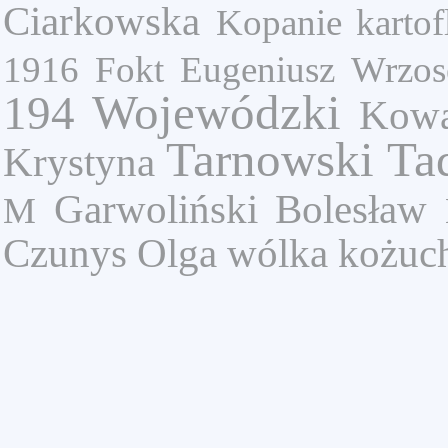
Ciarkowska
Kopanie kartof
1916
Fokt Eugeniusz
Wrzos
Wojewódzki
194
Kowa
Tarnowski Ta
Krystyna
Garwoliński Bolesław
M
Czunys Olga
wólka kożuc