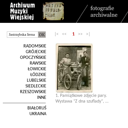
|< <<
1
>> >|
RADOMSKIE
GRÓJECKIE
OPOCZYŃSKIE
RAWSKIE
ŁOWICKIE
ŁÓDZKIE
LUBELSKIE
SIEDLECKIE
RZESZOWSKIE
1. Pamiątkowe zdjęcie pary.
INNE
Wystawa "Z dna szuflady", ...
BIAŁORUŚ
UKRAINA