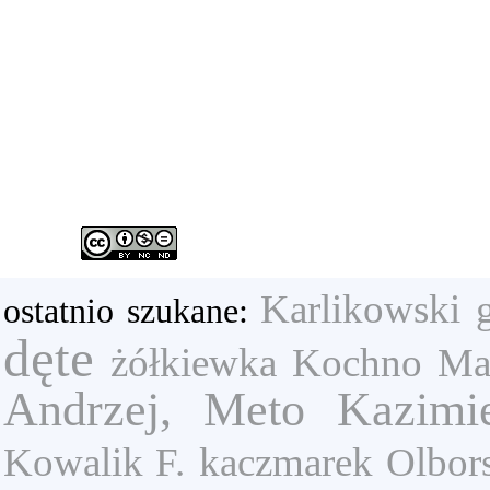
Karlikowski
ostatnio szukane:
dęte
żółkiewka
Kochno Ma
Andrzej, Meto Kazimi
Kowalik F.
kaczmarek
Olbor