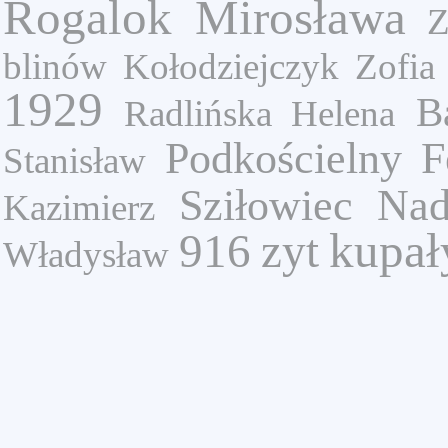
Rogalok Mirosława
Z
blinów
Kołodziejczyk Zofia
1929
B
Radlińska Helena
Podkościelny F
Stanisław
Sziłowiec Nad
Kazimierz
kupał
916
zyt
Władysław