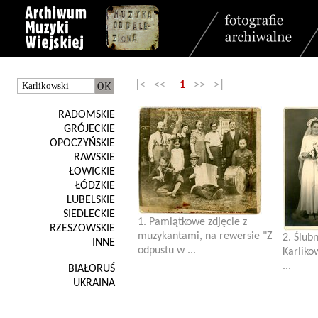
|< <<
1
>> >|
RADOMSKIE
GRÓJECKIE
OPOCZYŃSKIE
RAWSKIE
ŁOWICKIE
ŁÓDZKIE
LUBELSKIE
SIEDLECKIE
1. Pamiątkowe zdjęcie z
RZESZOWSKIE
muzykantami, na rewersie "Z
2. Ślub
INNE
odpustu w ...
Karliko
...
BIAŁORUŚ
UKRAINA