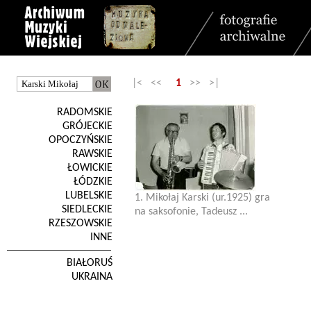
|< <<
1
>> >|
RADOMSKIE
GRÓJECKIE
OPOCZYŃSKIE
RAWSKIE
ŁOWICKIE
ŁÓDZKIE
LUBELSKIE
1. Mikołaj Karski (ur.1925) gra
SIEDLECKIE
na saksofonie, Tadeusz ...
RZESZOWSKIE
INNE
BIAŁORUŚ
UKRAINA