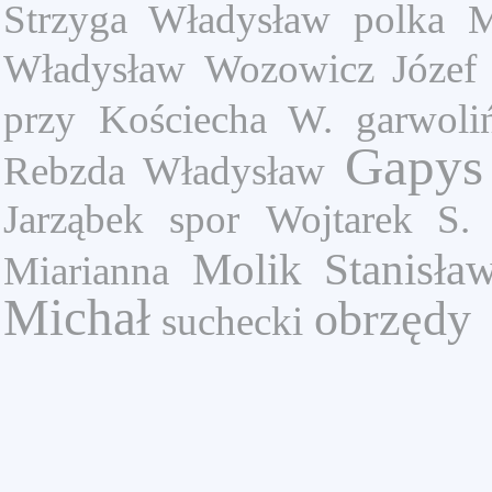
Strzyga Władysław
polka
M
Władysław
Wozowicz Józef
przy
Kościecha W.
garwoli
Gapys
Rebzda Władysław
Jarząbek
spor
Wojtarek S.
Molik Stanisła
Miarianna
Michał
obrzędy
suchecki