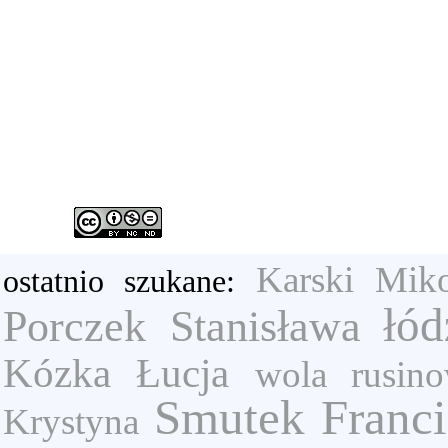
Karski Miko
ostatnio szukane:
łód
Porczek Stanisława
Kózka Łucja
wola rusin
Smutek Franci
Krystyna