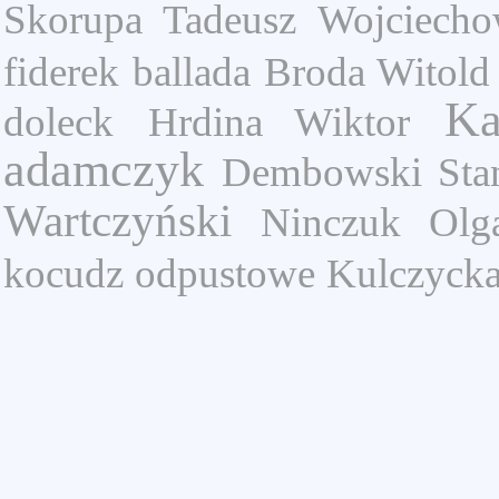
Skorupa Tadeusz
Wojciecho
fiderek
ballada
Broda Witold
Ka
doleck
Hrdina Wiktor
adamczyk
Dembowski Stan
Wartczyński
Ninczuk Olg
kocudz
odpustowe
Kulczycka