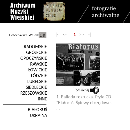
|< <<
1
>> >|
RADOMSKIE
GRÓJECKIE
OPOCZYŃSKIE
RAWSKIE
ŁOWICKIE
ŁÓDZKIE
LUBELSKIE
SIEDLECKIE
RZESZOWSKIE
1. Ballada rekrucka. Płyta CD
INNE
"Białoruś. Śpiewy obrzędowe.
...
BIAŁORUŚ
UKRAINA