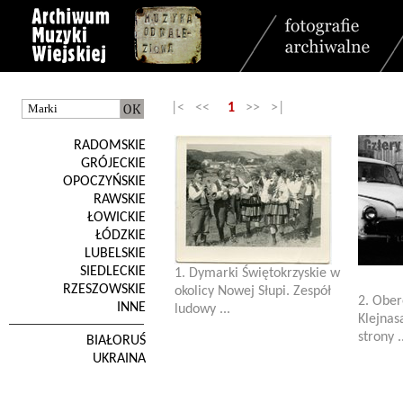
|< <<
1
>> >|
RADOMSKIE
GRÓJECKIE
OPOCZYŃSKIE
RAWSKIE
ŁOWICKIE
ŁÓDZKIE
LUBELSKIE
SIEDLECKIE
1. Dymarki Świętokrzyskie w
RZESZOWSKIE
okolicy Nowej Słupi. Zespół
2. Ober
INNE
ludowy ...
Klejnas
strony .
BIAŁORUŚ
UKRAINA