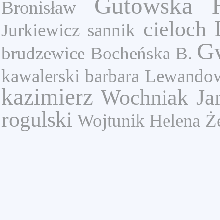
Gutowska 
Bronisław
cieloch
Jurkiewicz
sannik
Gw
brudzewice
Bocheńska B.
kawalerski
barbara
Lewandow
kazimierz
Wochniak Ja
rogulski
Wojtunik Helena
Ż