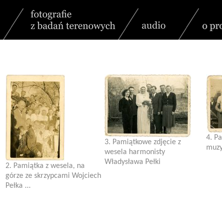
4. P
3. Pamiątkowe zdjęcie z
muzy
wesela harmonisty
Władysława Pełki
2. Pamiątka z wesela, na
górze ze skrzypcami Wojciech
Pełka ...