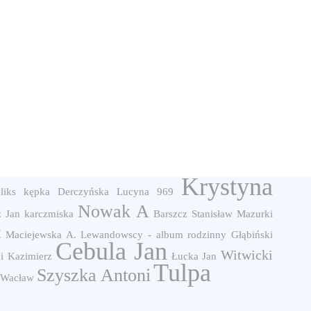
Krystyna
liks
kępka
Derczyńska Lucyna
969
Nowak A
z Jan
karczmiska
Barszcz Stanisław
Mazurki
t
Maciejewska A.
Lewandowscy - album rodzinny
Głąbiński
Cebula Jan
Witwicki
i Kazimierz
Łucka Jan
Tulpa
Szyszka Antoni
 Wacław