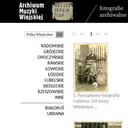
|< <<
1
>> >|
RADOMSKIE
GRÓJECKIE
OPOCZYŃSKIE
RAWSKIE
ŁOWICKIE
ŁÓDZKIE
LUBELSKIE
SIEDLECKIE
RZESZOWSKIE
1. Pamiątkowa fotografia
INNE
rodzinna. Od lewej:
Władysław ...
BIAŁORUŚ
UKRAINA