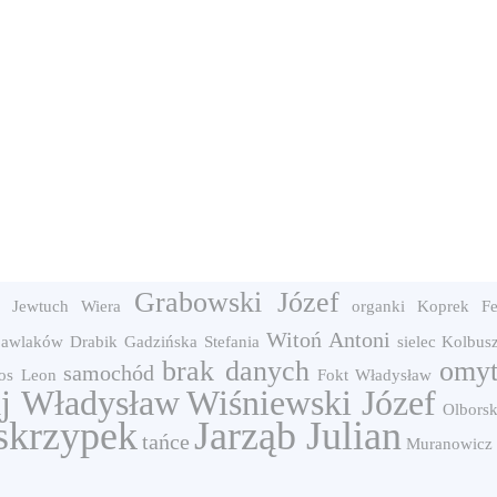
Grabowski Józef
a
Jewtuch Wiera
organki
Koprek Fe
Witoń Antoni
pawlaków
Drabik
Gadzińska Stefania
sielec
Kolbus
brak danych
omy
samochód
os Leon
Fokt Władysław
j Władysław
Wiśniewski Józef
Olborsk
skrzypek
Jarząb Julian
tańce
Muranowicz