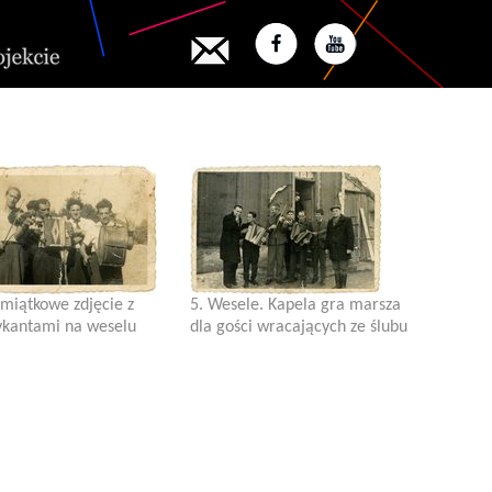
amiątkowe zdjęcie z
5. Wesele. Kapela gra marsza
kantami na weselu
dla gości wracających ze ślubu