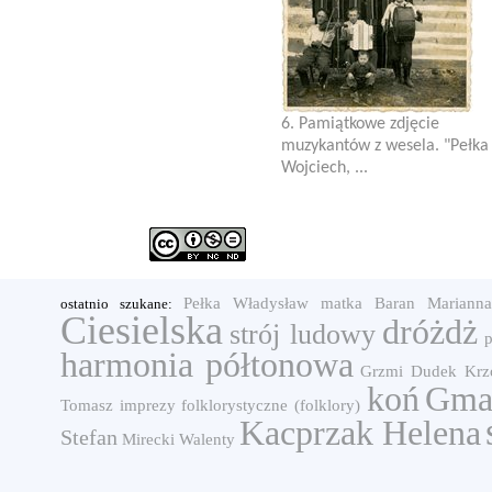
6. Pamiątkowe zdjęcie
muzykantów z wesela. "Pełka
Wojciech, ...
Pełka Władysław
matka
Baran Mariann
ostatnio szukane:
Ciesielska
dróżdż
strój ludowy
harmonia półtonowa
Grzmi
Dudek
Krz
koń
Gma
Tomasz
imprezy folklorystyczne (folklory)
Kacprzak Helena
Stefan
Mirecki Walenty