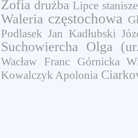
Zofia
drużba
Lipce
stanisz
częstochowa
Waleria
G
Podlasek Jan
Kadłubski Józ
Suchowiercha Olga (ur
Wacław
Franc
Górnicka Wi
Ciarkow
Kowalczyk Apolonia