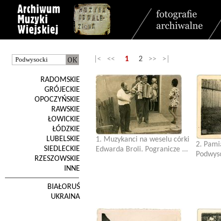
|< <<
1
2
>> >|
RADOMSKIE
GRÓJECKIE
OPOCZYŃSKIE
RAWSKIE
ŁOWICKIE
ŁÓDZKIE
LUBELSKIE
1. Muzykanci na weselu córki
2. Pami
SIEDLECKIE
Edwarda Broli. Pogranicze ...
Podwyso
RZESZOWSKIE
INNE
BIAŁORUŚ
UKRAINA