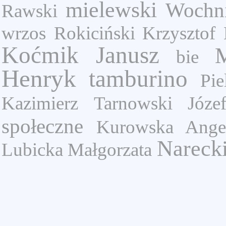
mielewski
Wochn
Rawski
wrzos
Rokiciński Krzysztof
Koćmik Janusz
bie
Henryk
tamburino
Pie
Kazimierz
Tarnowski Józe
społeczne
Kurowska Angel
Nareck
Lubicka Małgorzata