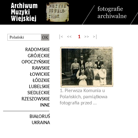
|< <<
1
>> >|
RADOMSKIE
GRÓJECKIE
OPOCZYŃSKIE
RAWSKIE
ŁOWICKIE
ŁÓDZKIE
LUBELSKIE
1. Pierwsza Komunia u
SIEDLECKIE
Polańskich, pamiątkowa
RZESZOWSKIE
fotografia przed ...
INNE
BIAŁORUŚ
UKRAINA