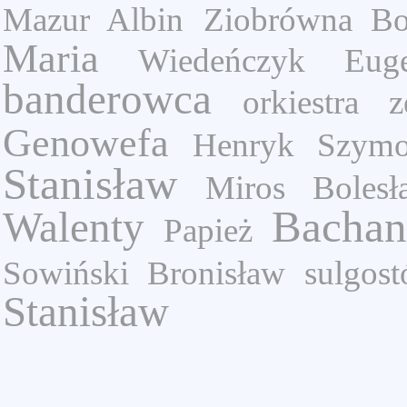
Mazur Albin
Ziobrówna Bo
Maria
Wiedeńczyk Euge
banderowca
orkiestra 
Genowefa
Henryk Szym
Stanisław
Miros Bolesł
Bachan
Walenty
Papież
Sowiński Bronisław
sulgos
Stanisław