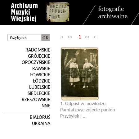
|< <<
1
>> >|
RADOMSKIE
GRÓJECKIE
OPOCZYŃSKIE
RAWSKIE
ŁOWICKIE
ŁÓDZKIE
LUBELSKIE
SIEDLECKIE
RZESZOWSKIE
1. Odpust w Inowłodzu.
INNE
Pamiątkowe zdjęcie panien
Przybyłek i ...
BIAŁORUŚ
UKRAINA