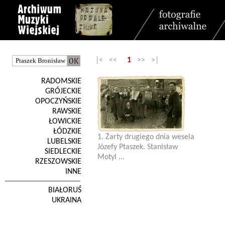
|< <<
1
>> >|
RADOMSKIE
GRÓJECKIE
OPOCZYŃSKIE
RAWSKIE
ŁOWICKIE
ŁÓDZKIE
1. Żarty drugiego dnia wesela
LUBELSKIE
Józefy Ptaszek. Stanisław
SIEDLECKIE
Motyl ...
RZESZOWSKIE
INNE
BIAŁORUŚ
UKRAINA