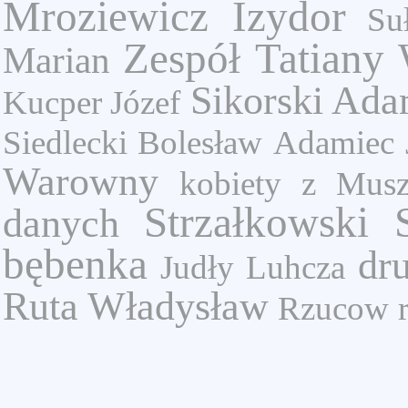
Mroziewicz Izydor
Su
Zespół Tatiany
Marian
Sikorski Ad
Kucper Józef
Siedlecki Bolesław
Adamiec 
Warowny
kobiety z Musz
Strzałkowski 
danych
bębenka
dr
Judły
Luhcza
Ruta Władysław
Rzucow