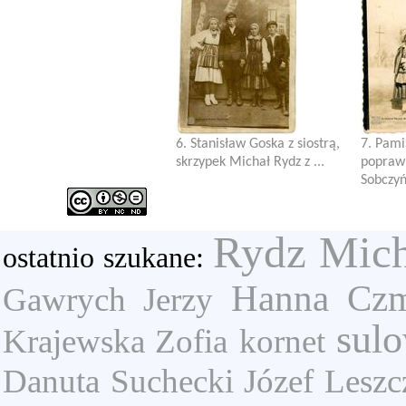
6. Stanisław Goska z siostrą,
7. Pami
skrzypek Michał Rydz z ...
poprawi
Sobczyńs
Rydz Mich
ostatnio szukane:
Hanna Cz
Gawrych Jerzy
sul
Krajewska Zofia
kornet
Danuta
Suchecki Józef
Leszc