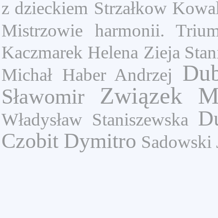
z dzieckiem
Strzałkow
Kowal
Mistrzowie harmonii. Triu
Kaczmarek Helena
Zieja Stan
Dub
Michał
Haber Andrzej
Związek Mł
Sławomir
D
Władysław
Staniszewska
Czobit Dymitro
Sadowski 