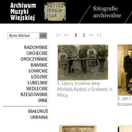
|< <<
1
2
>> >|
RADOMSKIE
GRÓJECKIE
OPOCZYŃSKIE
RAWSKIE
ŁOWICKIE
ŁÓDZKIE
LUBELSKIE
1. Lipscy (rodzina żony
SIEDLECKIE
Michała Rydza) z Grotowic n.
RZESZOWSKIE
Pilicą
2. Jan 
INNE
Brzozo
BIAŁORUŚ
UKRAINA