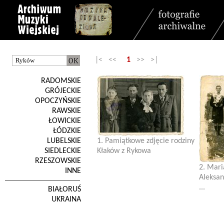
|< <<
1
>> >|
RADOMSKIE
GRÓJECKIE
OPOCZYŃSKIE
RAWSKIE
ŁOWICKIE
ŁÓDZKIE
LUBELSKIE
1. Pamiątkowe zdjęcie rodziny
SIEDLECKIE
Kłaków z Rykowa
RZESZOWSKIE
2. Mari
INNE
Aleksan
...
BIAŁORUŚ
UKRAINA