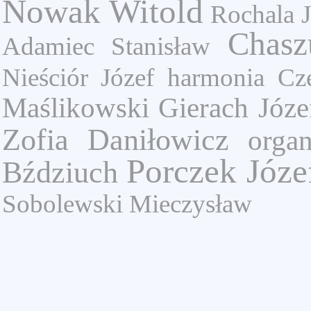
Nowak Witold
Rochala J
Chasz
Adamiec Stanisław
Nieściór Józef
harmonia
Cz
Maślikowski
Gierach Józe
Zofia
Daniłowicz
orga
Porczek Józe
Bździuch
Sobolewski Mieczysław