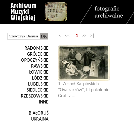
|< <<
1
>> >|
RADOMSKIE
GRÓJECKIE
OPOCZYŃSKIE
RAWSKIE
ŁOWICKIE
ŁÓDZKIE
1. Zespół Karpińskich
LUBELSKIE
"Owczarków", III pokolenie.
SIEDLECKIE
Grali z ...
RZESZOWSKIE
INNE
BIAŁORUŚ
UKRAINA