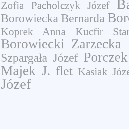
B
Zofia
Pacholczyk Józef
Bor
Borowiecka Bernarda
Koprek Anna
Kucfir Sta
Borowiecki
Zarzecka 
Porczek
Szpargała Józef
Majek J.
flet
Kasiak Józ
Józef