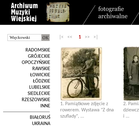
|< <<
1
>> >|
RADOMSKIE
GRÓJECKIE
OPOCZYŃSKIE
RAWSKIE
ŁOWICKIE
ŁÓDZKIE
LUBELSKIE
SIEDLECKIE
RZESZOWSKIE
1. Pamiątkowe zdjęcie z
2. Pami
INNE
rowerem. Wystawa "Z dna
dziewcz
szuflady", ...
i ...
BIAŁORUŚ
UKRAINA