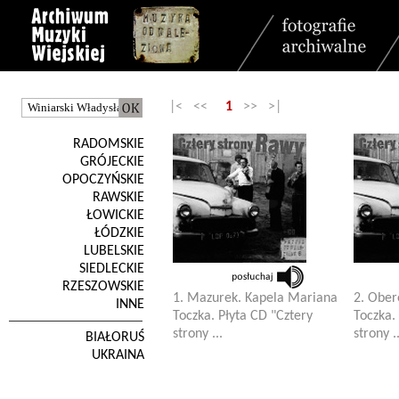
|< <<
1
>> >|
RADOMSKIE
GRÓJECKIE
OPOCZYŃSKIE
RAWSKIE
ŁOWICKIE
ŁÓDZKIE
LUBELSKIE
SIEDLECKIE
RZESZOWSKIE
1. Mazurek. Kapela Mariana
2. Ober
INNE
Toczka. Płyta CD "Cztery
Toczka.
strony ...
strony ..
BIAŁORUŚ
UKRAINA