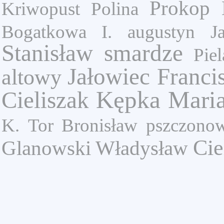
Prokop
Kriwopust Polina
Bogatkowa I.
augustyn
J
Stanisław
smardze
Piel
Jałowiec Franci
altowy
Kępka Mari
Cieliszak
K.
Tor Bronisław
pszczono
Cie
Glanowski Władysław