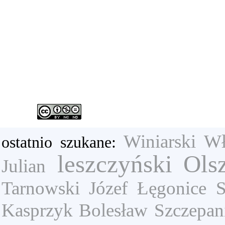
Winiarski W
ostatnio szukane:
leszczyński
Ols
Julian
Tarnowski Józef
Łęgonice
S
Kasprzyk Bolesław
Szczepan