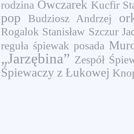
Owczarek
rodzina
Kucfir St
pop
or
Budziosz Andrzej
Rogalok Stanisław
Szczur Ja
Mur
reguła
śpiewak
posada
„Jarzębina”
Zespół Śpie
Śpiewaczy z Łukowej
Knop