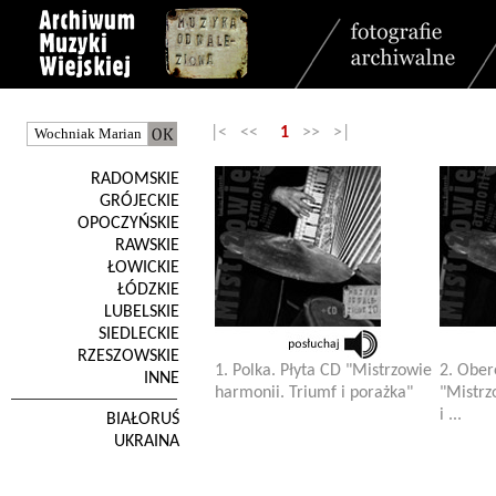
|< <<
1
>> >|
RADOMSKIE
GRÓJECKIE
OPOCZYŃSKIE
RAWSKIE
ŁOWICKIE
ŁÓDZKIE
LUBELSKIE
SIEDLECKIE
RZESZOWSKIE
1. Polka. Płyta CD "Mistrzowie
2. Ober
INNE
harmonii. Triumf i porażka"
"Mistrz
i ...
BIAŁORUŚ
UKRAINA