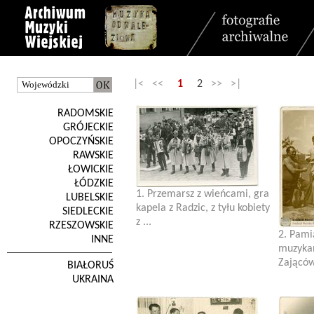
|< <<
1
2
>> >|
RADOMSKIE
GRÓJECKIE
OPOCZYŃSKIE
RAWSKIE
ŁOWICKIE
ŁÓDZKIE
1. Przemarsz z wieńcami, gra
LUBELSKIE
kapela z Radzic, z tyłu kobiety
SIEDLECKIE
z ...
RZESZOWSKIE
2. Pami
INNE
muzyka
Zającó
BIAŁORUŚ
UKRAINA