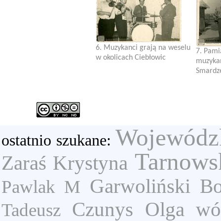
6. Muzykanci grają na weselu
7. Pami
w okolicach Ciebłowic
muzyka
Smardze
Wojewódz
ostatnio szukane:
Tarnows
Zaraś Krystyna
Garwoliński Bo
Pawlak M
Czunys Olga
wó
Tadeusz