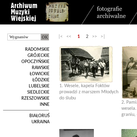
|< <<
1
2
>> >|
RADOMSKIE
GRÓJECKIE
OPOCZYŃSKIE
RAWSKIE
ŁOWICKIE
ŁÓDZKIE
1. Wesele, kapela Foktów
LUBELSKIE
prowadzi z marszem Młodych
SIEDLECKIE
do ślubu
RZESZOWSKIE
2. Pami
INNE
wesela.
graniu, 
BIAŁORUŚ
UKRAINA