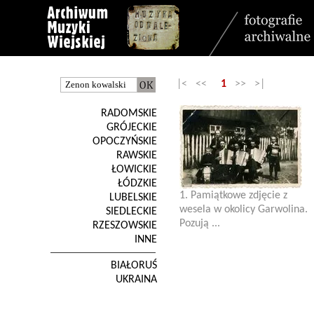
|< <<
1
>> >|
RADOMSKIE
GRÓJECKIE
OPOCZYŃSKIE
RAWSKIE
ŁOWICKIE
ŁÓDZKIE
1. Pamiątkowe zdjęcie z
LUBELSKIE
wesela w okolicy Garwolina.
SIEDLECKIE
Pozują ...
RZESZOWSKIE
INNE
BIAŁORUŚ
UKRAINA