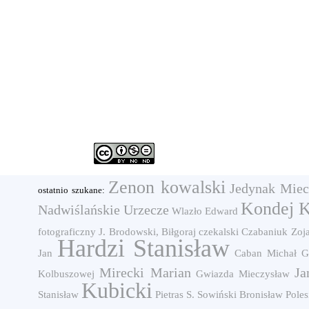
Zenon kowalski
Jedynak Miec
ostatnio szukane:
Kondej K
Nadwiślańskie Urzecze
Wlazło Edward
fotograficzny J. Brodowski, Biłgoraj
czekalski
Czabaniuk Zoj
Hardzi Stanisław
Jan
Caban Michał
G
Mirecki Marian
Ja
Kolbuszowej
Gwiazda Mieczysław
Kubicki
Stanisław
Pietras S.
Sowiński Bronisław
Poles