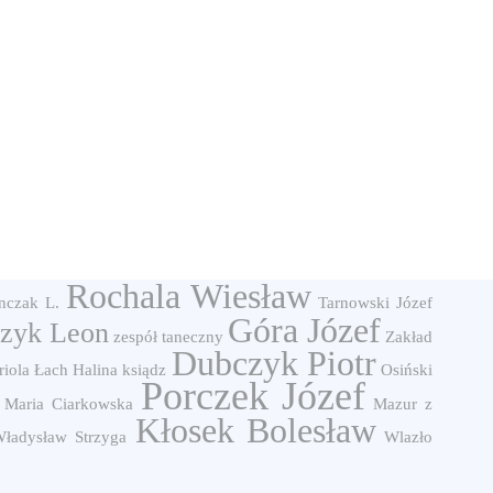
Rochala Wiesław
nczak L.
Tarnowski Józef
Góra Józef
zyk Leon
zespół taneczny
Zakład
Dubczyk Piotr
iola
Łach Halina
ksiądz
Osiński
Porczek Józef
Maria Ciarkowska
Mazur z
Kłosek Bolesław
ładysław Strzyga
Wlazło