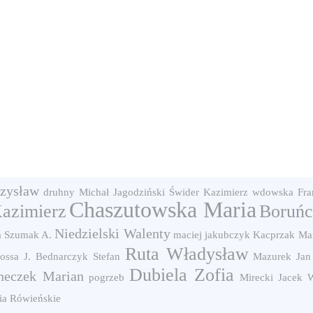
zysław
druhny
Michał Jagodziński
Świder Kazimierz
wdowska
Fra
Chaszutowska Maria
azimierz
Boruńc
Niedzielski Walenty
a
Szumak A.
maciej
jakubczyk
Kacprzak Mar
Ruta Władysław
ossa J.
Bednarczyk Stefan
Mazurek Jan
Dubiela Zofia
neczek Marian
pogrzeb
Mirecki Jacek
W
ia Rówieńskie