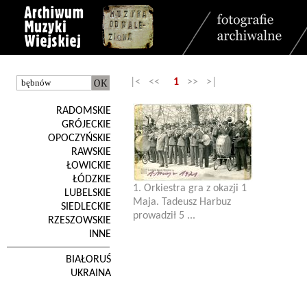
|< <<
1
>> >|
RADOMSKIE
GRÓJECKIE
OPOCZYŃSKIE
RAWSKIE
ŁOWICKIE
ŁÓDZKIE
1. Orkiestra gra z okazji 1
LUBELSKIE
Maja. Tadeusz Harbuz
SIEDLECKIE
prowadził 5 ...
RZESZOWSKIE
INNE
BIAŁORUŚ
UKRAINA