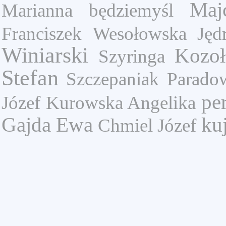
Maj
Marianna
będziemyśl
Franciszek
Wesołowska
Jęd
Winiarski
Kozoł
Szyringa
Stefan
Szczepaniak
Parado
pe
Józef
Kurowska Angelika
Gajda Ewa
ku
Chmiel Józef