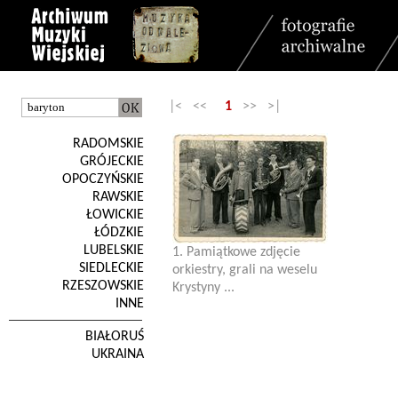
|< <<
1
>> >|
RADOMSKIE
GRÓJECKIE
OPOCZYŃSKIE
RAWSKIE
ŁOWICKIE
ŁÓDZKIE
LUBELSKIE
1. Pamiątkowe zdjęcie
SIEDLECKIE
orkiestry, grali na weselu
RZESZOWSKIE
Krystyny ...
INNE
BIAŁORUŚ
UKRAINA