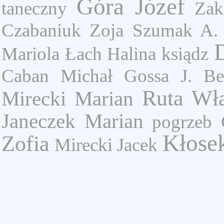
Góra Józef
taneczny
Zak
Czabaniuk Zoja
Szumak A.
Mariola
Łach Halina
ksiądz
Caban Michał
Gossa J.
Be
Ruta Wł
Mirecki Marian
Janeczek Marian
pogrzeb
Kłose
Zofia
Mirecki Jacek