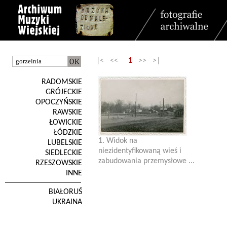
|< <<
1
>> >|
RADOMSKIE
GRÓJECKIE
OPOCZYŃSKIE
RAWSKIE
ŁOWICKIE
ŁÓDZKIE
1. Widok na
LUBELSKIE
niezidentyfikowaną wieś i
SIEDLECKIE
zabudowania przemysłowe ...
RZESZOWSKIE
INNE
BIAŁORUŚ
UKRAINA