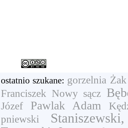
gorzelnia
Żak
ostatnio szukane:
Bęb
Franciszek
Nowy sącz
Pawlak Adam
Józef
Kędz
Staniszewski,
pniewski