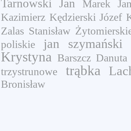
Tarnowski Jan
Marek Ja
Kazimierz
Kędzierski Józef
K
Zalas Stanisław
Żytomierski
jan szymański
poliskie
Krystyna
Barszcz Danuta
trąbka
Lac
trzystrunowe
Bronisław