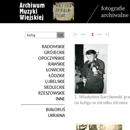
|< <<
1
>> >|
RADOMSKIE
GRÓJECKIE
OPOCZYŃSKIE
RAWSKIE
ŁOWICKIE
ŁÓDZKIE
LUBELSKIE
SIEDLECKIE
RZESZOWSKIE
1. Władysław Barcikowski gra
INNE
na kuligu w ośrodku zdrowia
BIAŁORUŚ
UKRAINA