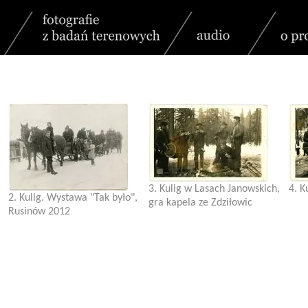
3. Kulig w Lasach Janowskich,
4. K
2. Kulig. Wystawa "Tak było",
gra kapela ze Zdziłowic
Rusinów 2012