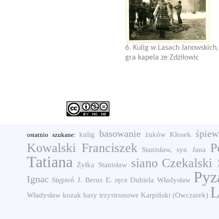
6. Kulig w Lasach Janowskich,
gra kapela ze Zdziłowic
basowanie
śpiew
kulig
żuków
Kłosek
ostatnio szukane:
Kowalski Franciszek
P
Stanisław, syn Jana
Tatiana
siano
Czekalski
Żyłka Stanisław
Pyz
Ignac
Stępień J.
Berus E.
ręce
Dubiela Władysław
L
Władysław
kozak
basy trzystrunowe
Karpiński (Owczarek)