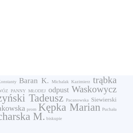
trąbka
Baran K.
onstanty
Michalak Kazimierz
Waskowycz
odpust
ÓZ PANNY MŁODEJ
zyński Tadeusz
Siewierski
Pacanowska
Kępka Marian
kowska
prom
Puchała
harska M.
biskupie