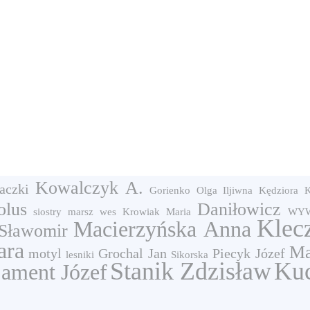
Kowalczyk A.
aczki
Gorienko Olga Iljiwna
Kędziora K
olus
Daniłowicz
siostry
marsz
wes
Krowiak Maria
WYW
Klec
Macierzyńska Anna
 Sławomir
ara
Ma
motyl
Grochal Jan
Piecyk Józef
lesniki
Sikorska
Stanik Zdzisław
Kuc
ament Józef