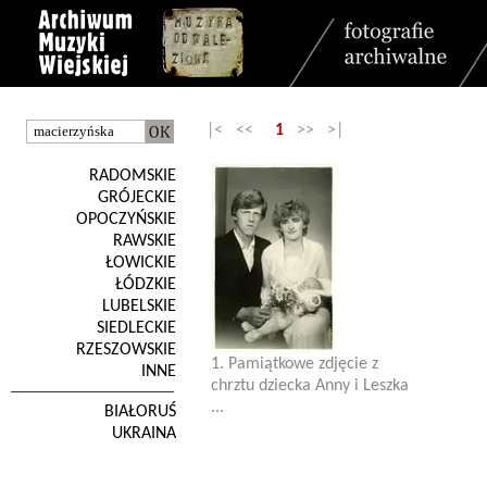
|< <<
1
>> >|
RADOMSKIE
GRÓJECKIE
OPOCZYŃSKIE
RAWSKIE
ŁOWICKIE
ŁÓDZKIE
LUBELSKIE
SIEDLECKIE
RZESZOWSKIE
1. Pamiątkowe zdjęcie z
INNE
chrztu dziecka Anny i Leszka
...
BIAŁORUŚ
UKRAINA