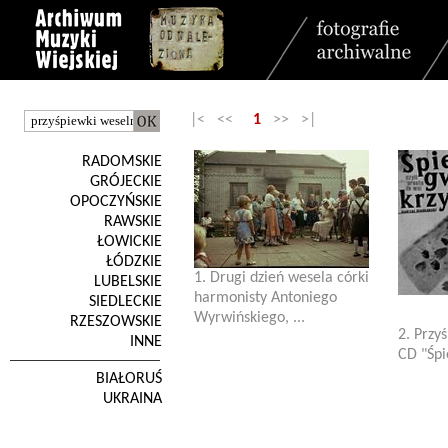
|< <<
1
>> >|
RADOMSKIE
GRÓJECKIE
OPOCZYŃSKIE
RAWSKIE
ŁOWICKIE
ŁÓDZKIE
1. Drugi dzień wesela córki
LUBELSKIE
harmonisty Antoniego
SIEDLECKIE
Wyrwińskiego, ...
RZESZOWSKIE
2. Przy
INNE
CD "Śpi
BIAŁORUŚ
UKRAINA