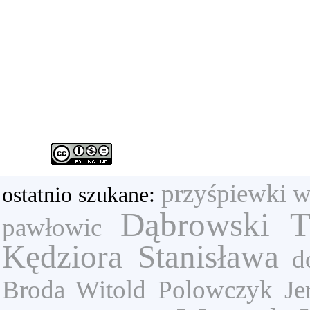
przyśpiewki w
ostatnio szukane:
Dąbrowski T
pawłowic
Kędziora Stanisława
d
Broda Witold
Polowczyk Je