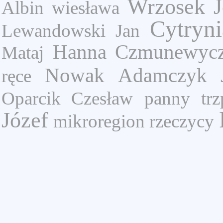
Wrzosek J
Albin
wiesława
Cytryn
Lewandowski Jan
Hanna Czmunewyc
Mataj
Nowak
Adamczyk J
ręce
Oparcik Czesław
panny
trz
Józef
mikroregion rzeczycy