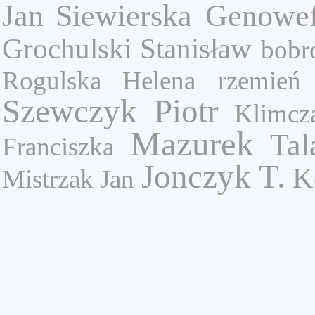
Jan
Siewierska Genowe
Grochulski Stanisław
bobr
Rogulska Helena
rzemień
Szewczyk Piotr
Klimcz
Mazurek
Tal
Franciszka
Jonczyk T.
K
Mistrzak Jan