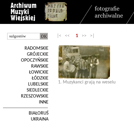
|< <<
1
>> >|
RADOMSKIE
GRÓJECKIE
OPOCZYŃSKIE
RAWSKIE
ŁOWICKIE
ŁÓDZKIE
1. Muzykanci grają na weselu
LUBELSKIE
SIEDLECKIE
RZESZOWSKIE
INNE
BIAŁORUŚ
UKRAINA