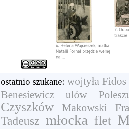
7. Odpo
trakcie
6. Helena Wojcieszek, matka
Natalii Fornal przędzie wełnę
na ...
wojtyła
Fidos
ostatnio szukane:
Benesiewicz
ulów
Polesz
Czyszków
Makowski Fra
młocka
M
flet
Tadeusz