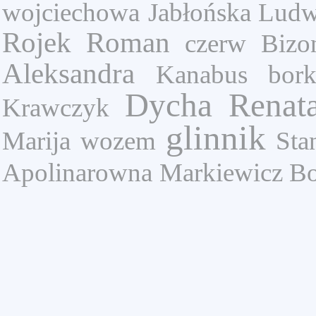
wojciechowa
Jabłońska Lud
Rojek Roman
czerw
Bizo
Aleksandra
Kanabus
bor
Dycha Renat
Krawczyk
glinnik
Marija
wozem
Sta
Apolinarowna
Markiewicz B