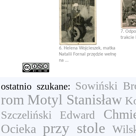
7. Odpo
trakcie
6. Helena Wojcieszek, matka
Natalii Fornal przędzie wełnę
na ...
Sowiński Br
ostatnio szukane:
rom
Motyl Stanisław
K
Chmie
Szczeliński Edward
przy stole
Ocieka
Wils