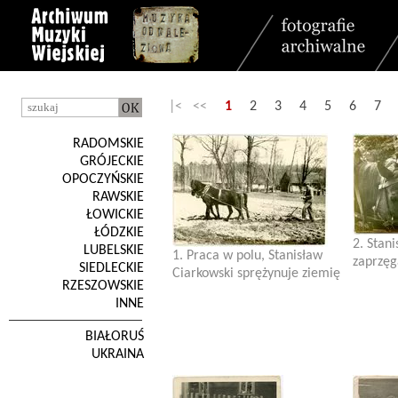
|< <<
1
2
3
4
5
6
7
RADOMSKIE
GRÓJECKIE
OPOCZYŃSKIE
RAWSKIE
ŁOWICKIE
ŁÓDZKIE
2. Stan
LUBELSKIE
1. Praca w polu, Stanisław
zaprzęg
SIEDLECKIE
Ciarkowski sprężynuje ziemię
RZESZOWSKIE
INNE
BIAŁORUŚ
UKRAINA