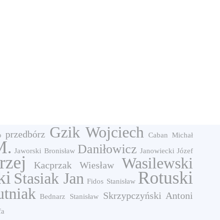
Gzik Wojciech
przedbórz
o
Caban Michał
M.
Daniłowicz
Jaworski Bronisław
Janowiecki Józef
rzej
Wasilewski
Kacprzak Wiesław
ki
Rotuski
Stasiak Jan
Fidos Stanisław
tniak
Skrzypczyński Antoni
Bednarz Stanisław
fa