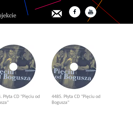
. Płyta CD "Pięciu od
4485. Płyta CD "Pięciu od
sza"
Bogusza"