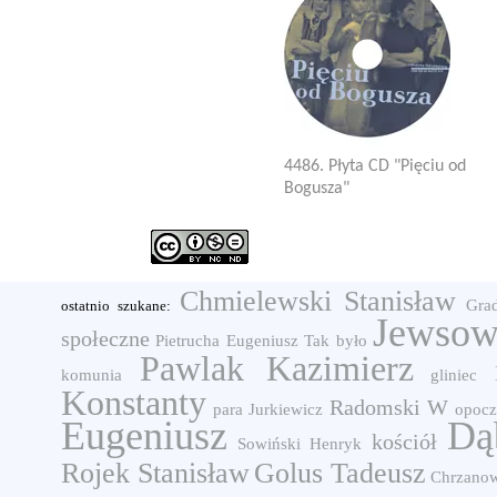
4486. Płyta CD "Pięciu od
Bogusza"
Chmielewski Stanisław
Gra
ostatnio szukane:
Jewsow
społeczne
Pietrucha Eugeniusz
Tak było
Pawlak Kazimierz
komunia
gliniec
Konstanty
Radomski W
para
Jurkiewicz
opocz
Eugeniusz
Dą
kościół
Sowiński Henryk
Rojek Stanisław
Golus Tadeusz
Chrzanow