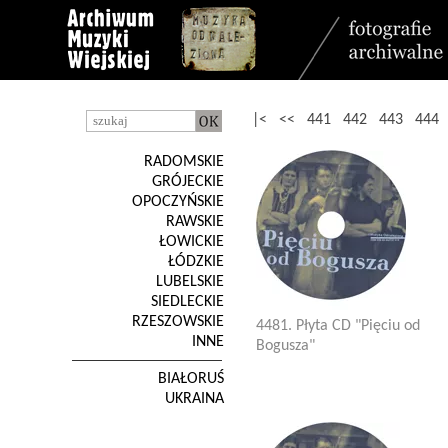
|<
<<
441
442
443
444
RADOMSKIE
GRÓJECKIE
OPOCZYŃSKIE
RAWSKIE
ŁOWICKIE
ŁÓDZKIE
LUBELSKIE
SIEDLECKIE
RZESZOWSKIE
4481. Płyta CD "Pięciu od
INNE
Bogusza"
BIAŁORUŚ
UKRAINA