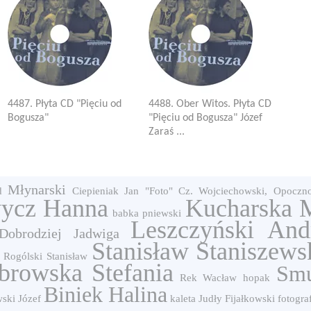
4487. Płyta CD "Pięciu od
4488. Ober Witos. Płyta CD
Bogusza"
"Pięciu od Bogusza" Józef
Zaraś ...
Młynarski
d
Ciepieniak Jan
"Foto" Cz. Wojciechowski, Opoczn
ycz Hanna
Kucharska 
babka
pniewski
Leszczyński And
Dobrodziej Jadwiga
Stanisław Staniszews
Rogólski Stanisław
browska Stefania
Smu
Rek Wacław
hopak
Biniek Halina
ski Józef
kaleta
Judły
Fijałkowski
fotogra