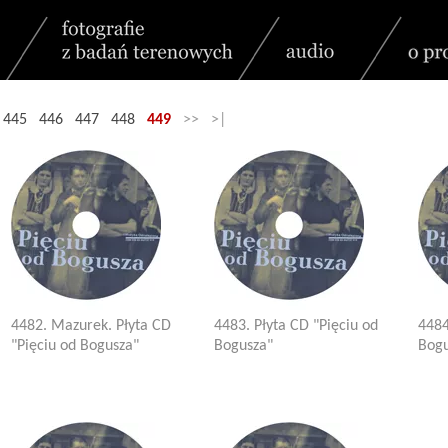
445
446
447
448
449
>> >|
4482. Mazurek. Płyta CD
4483. Płyta CD "Pięciu od
4484
"Pięciu od Bogusza"
Bogusza"
Bogu