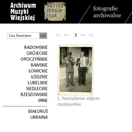
|< <<
1
>> >|
RADOMSKIE
GRÓJECKIE
OPOCZYŃSKIE
RAWSKIE
ŁOWICKIE
ŁÓDZKIE
LUBELSKIE
SIEDLECKIE
RZESZOWSKIE
1. Pamiątkowe zdjęcie
INNE
muzykantów
BIAŁORUŚ
UKRAINA