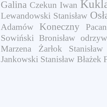
Kukl
Galina
Czekun Iwan
Osł
Lewandowski Stanisław
Koneczny
Adamów
Paca
Sowiński Bronisław
odrzy
Marzena
Żarłok Stanisław
Jankowski Stanisław
Błażek 