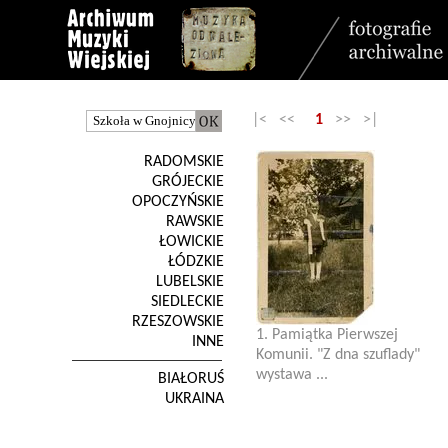
|< <<
1
>> >|
RADOMSKIE
GRÓJECKIE
OPOCZYŃSKIE
RAWSKIE
ŁOWICKIE
ŁÓDZKIE
LUBELSKIE
SIEDLECKIE
RZESZOWSKIE
1. Pamiątka Pierwszej
INNE
Komunii. "Z dna szuflady"
wystawa ...
BIAŁORUŚ
UKRAINA