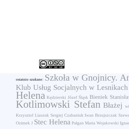
Szkoła w Gnojnicy. A
ostatnio szukane:
Klub Usług Socjalnych w Lesnikach
Helena
Bieniek Stanisł
Kędzierski Józef
Śląsk
Kotlimowski Stefan
Błażej
wi
Krzysztof
Liaszuk Sergiej
Czabaniuk Iwan
Brzujszczak
Szewc
Stec Helena
Ozimek J
Pałgan Maria
Wojakowski Igna