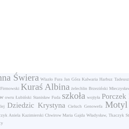
nna Świera
Wlazło
Fura Jan
Góra Kalwaria
Harbuz Tadeusz
Kuraś Albina
Firmowski
żelechlin
Brzeziński Mieczysła
szkoła
Porczek 
aw
owru
Łubiński Stanisław
Fuda
wojtyła
Motyl
Dziedzic Krystyna
lej
Cieluch Genowefa
zyk Aniela
Kazimierski
Chwirow Maria
Gajda Władysław, Tkaczyk St
cy