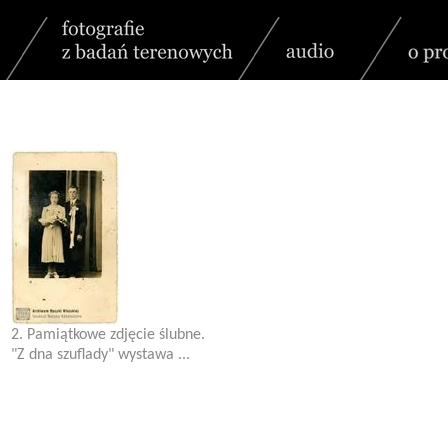
2. Pamiątkowe zdjęcie ślubne.
"Z dna szuflady" wystawa ...