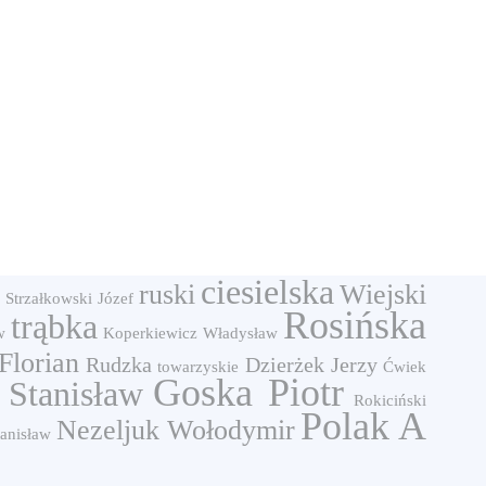
ciesielska
ruski
Wiejski
Strzałkowski Józef
Rosińska
trąbka
w
Koperkiewicz Władysław
Florian
Rudzka
Dzierżek Jerzy
towarzyskie
Ćwiek
Goska Piotr
 Stanisław
Rokiciński
Polak A
Nezeljuk Wołodymir
anisław