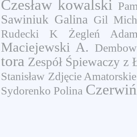
Czesław
kowalski
Pam
Sawiniuk Galina
Gil Mich
Rudecki K
Żegleń Ada
Maciejewski A.
Dembows
tora
Zespół Śpiewaczy z 
Stanisław
Zdjęcie Amatorski
Czerwiń
Sydorenko Polina