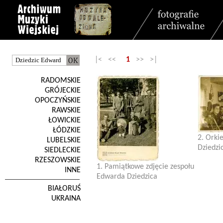
|< <<
1
>> >|
RADOMSKIE
GRÓJECKIE
OPOCZYŃSKIE
RAWSKIE
ŁOWICKIE
ŁÓDZKIE
2. Orki
LUBELSKIE
Dziedzi
SIEDLECKIE
RZESZOWSKIE
1. Pamiątkowe zdjęcie zespołu
INNE
Edwarda Dziedzica
BIAŁORUŚ
UKRAINA