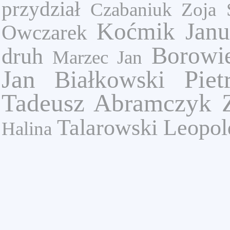
przydział
Czabaniuk Zoja
Koćmik Janu
Owczarek
Borowi
druh
Marzec Jan
Jan
Piet
Białkowski
Tadeusz
Abramczyk Z
Talarowski Leopol
Halina