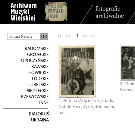
|< <<
1
>> >|
RADOMSKIE
GRÓJECKIE
OPOCZYŃSKIE
RAWSKIE
ŁOWICKIE
ŁÓDZKIE
2. Choi
LUBELSKIE
Sędowie
SIEDLECKIE
RZESZOWSKIE
1. Helena Wojcieszek, matka
INNE
Natalii Fornal przędzie wełnę
na ...
BIAŁORUŚ
UKRAINA