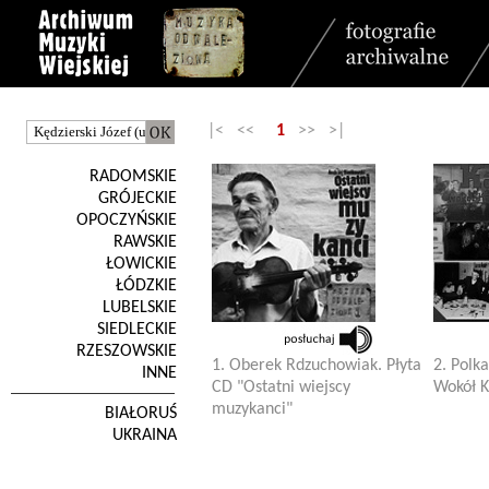
|< <<
1
>> >|
RADOMSKIE
GRÓJECKIE
OPOCZYŃSKIE
RAWSKIE
ŁOWICKIE
ŁÓDZKIE
LUBELSKIE
SIEDLECKIE
RZESZOWSKIE
1. Oberek Rdzuchowiak. Płyta
2. Polka
INNE
CD "Ostatni wiejscy
Wokół K
muzykanci"
BIAŁORUŚ
UKRAINA