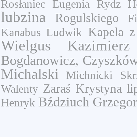
Rosłaniec Eugenia
Rydz He
lubzina
Rogulskiego
F
Kapela z
Kanabus Ludwik
Wielgus Kazimierz
Bogdanowicz, Czyszkó
Michalski
Michnicki
Skr
Zaraś Krystyna
li
Walenty
Bździuch Grzego
Henryk