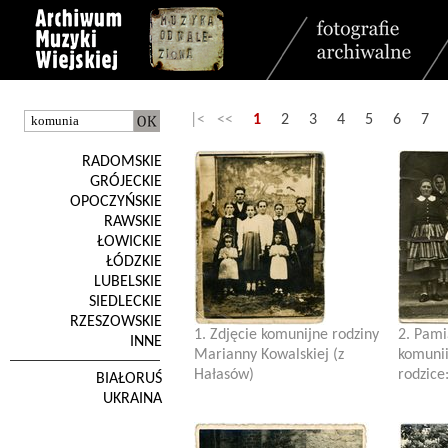
|< <<
1
2
3
4
5
6
7
RADOMSKIE
GRÓJECKIE
OPOCZYŃSKIE
RAWSKIE
ŁOWICKIE
ŁÓDZKIE
LUBELSKIE
SIEDLECKIE
RZESZOWSKIE
1. Zdjęcie komunijne rodziny
2. Pami
INNE
Marianny Kowalskiej (z
komuni
Hałasów)
rodzice:
BIAŁORUŚ
UKRAINA