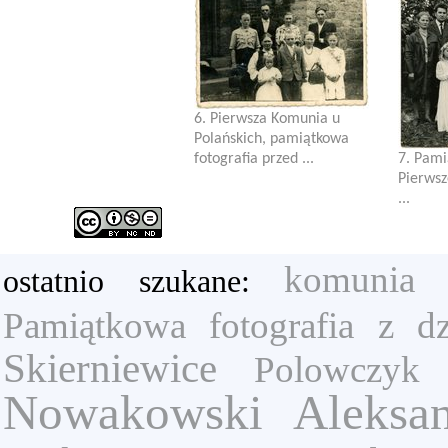
6. Pierwsza Komunia u
Polańskich, pamiątkowa
fotografia przed ...
7. Pami
Pierwsz
...
komunia
ostatnio szukane:
Pamiątkowa fotografia z d
Skierniewice
Polowczyk
Nowakowski Aleksan