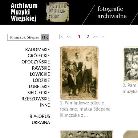
|< <<
1
2
>> >|
RADOMSKIE
GRÓJECKIE
OPOCZYŃSKIE
RAWSKIE
ŁOWICKIE
ŁÓDZKIE
2. Pami
LUBELSKIE
muzyka
SIEDLECKIE
RZESZOWSKIE
1. Pamiątkowe zdjęcie
INNE
rodzinne, matka Stiepana
Klimczuka z ...
BIAŁORUŚ
UKRAINA