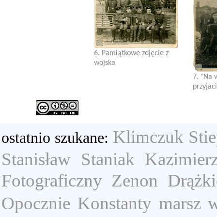
6. Pamiątkowe zdjęcie z
wojska
7. "Na 
przyjac
Klimczuk Sti
ostatnio szukane:
Stanisław
Staniak Kazimier
Fotograficzny Zenon Drążk
Opocznie
Konstanty
marsz w