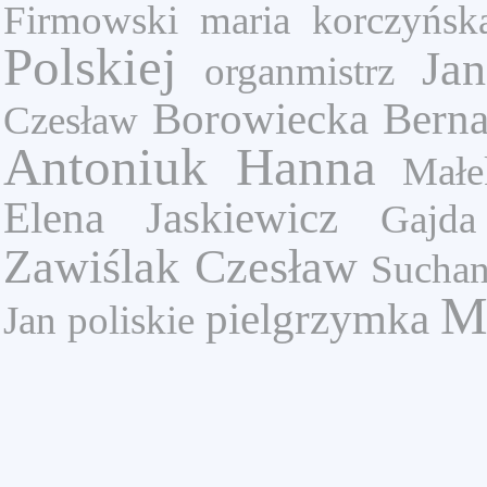
Firmowski
maria korczyńsk
Polskiej
Ja
organmistrz
Borowiecka Berna
Czesław
Antoniuk Hanna
Małe
Elena Jaskiewicz
Gajda
Zawiślak Czesław
Suchan
M
pielgrzymka
Jan
poliskie