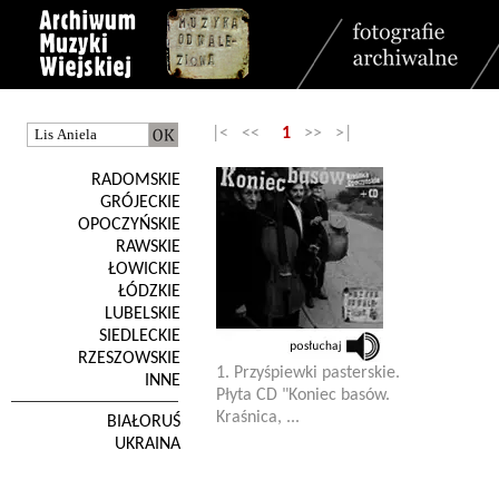
|< <<
1
>> >|
RADOMSKIE
GRÓJECKIE
OPOCZYŃSKIE
RAWSKIE
ŁOWICKIE
ŁÓDZKIE
LUBELSKIE
SIEDLECKIE
RZESZOWSKIE
1. Przyśpiewki pasterskie.
INNE
Płyta CD "Koniec basów.
Kraśnica, ...
BIAŁORUŚ
UKRAINA