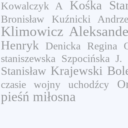
Kośka Sta
Kowalczyk A
Bronisław
Kuźnicki Andrze
Klimowicz Aleksande
Henryk
Denicka Regina
staniszewska
Szpocińska J.
Krajewski Bol
Stanisław
Or
czasie wojny
uchodźcy
pieśń miłosna