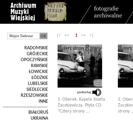
|< <<
1
>> >|
RADOMSKIE
GRÓJECKIE
OPOCZYŃSKIE
RAWSKIE
ŁOWICKIE
ŁÓDZKIE
LUBELSKIE
SIEDLECKIE
RZESZOWSKIE
1. Oberek. Kapela Józefa
2. Ober
INNE
Żaczkiewicza. Płyta CD
Żaczkie
"Cztery strony ...
strony ..
BIAŁORUŚ
UKRAINA