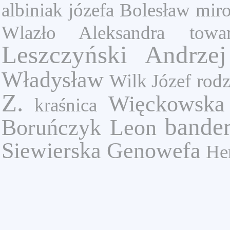
albiniak józefa
Bolesław mir
Wlazło Aleksandra
towa
Leszczyński Andrzej
Władysław
Wilk Józef
rodz
Z.
Więckowska
kraśnica
bande
Boruńczyk Leon
Siewierska Genowefa
He