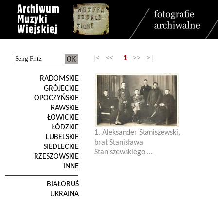
|< <<
1
>> >|
RADOMSKIE
GRÓJECKIE
OPOCZYŃSKIE
RAWSKIE
ŁOWICKIE
ŁÓDZKIE
1. Aleksander Staniszewski,
LUBELSKIE
brat Stanisława
SIEDLECKIE
Staniszewskiego ...
RZESZOWSKIE
INNE
BIAŁORUŚ
UKRAINA