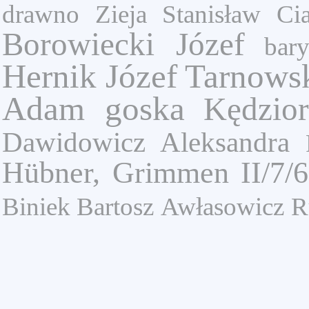
drawno
Zieja Stanisław
Ci
Borowiecki Józef
bar
Hernik Józef
Tarnowsk
Adam goska
Kędzior
Dawidowicz Aleksandra
Hübner, Grimmen II/7/6
Biniek Bartosz
Awłasowicz
R