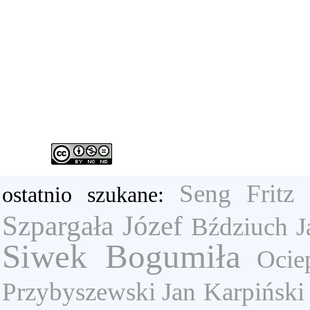
Seng Fritz
ostatnio szukane:
Szpargała Józef
Bździuch J
Siwek Bogumiła
Ocie
Przybyszewski Jan
Karpiński