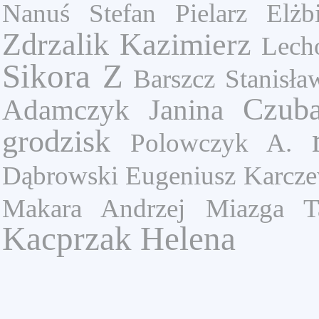
Nanuś Stefan
Pielarz Elżbi
Zdrzalik Kazimierz
Lech
Sikora Z
Barszcz Stanisła
Czub
Adamczyk Janina
grodzisk
Polowczyk A.
Dąbrowski Eugeniusz
Karcze
Makara Andrzej
Miazga T
Kacprzak Helena