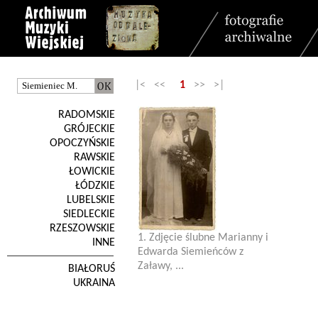
|< <<
1
>> >|
RADOMSKIE
GRÓJECKIE
OPOCZYŃSKIE
RAWSKIE
ŁOWICKIE
ŁÓDZKIE
LUBELSKIE
SIEDLECKIE
RZESZOWSKIE
1. Zdjęcie ślubne Marianny i
INNE
Edwarda Siemieńców z
Załawy, ...
BIAŁORUŚ
UKRAINA